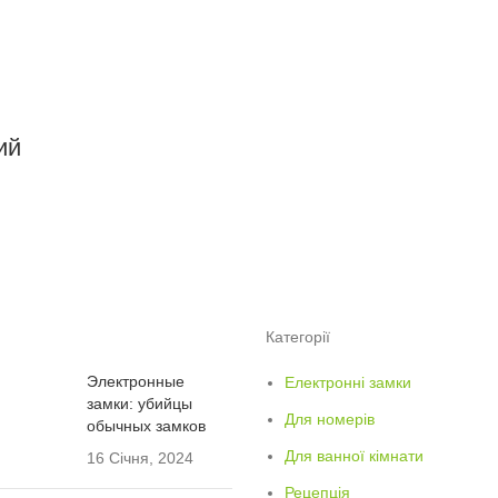
ий
Категорії
Электронные
Електронні замки
замки: убийцы
Для номерів
обычных замков
Для ванної кімнати
16 Січня, 2024
Рецепція