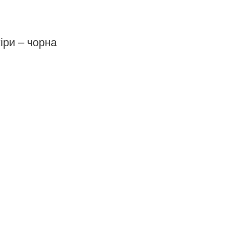
іри – чорна