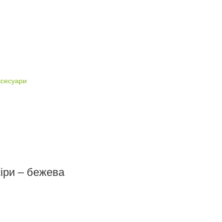
ксесуари
іри – бежева