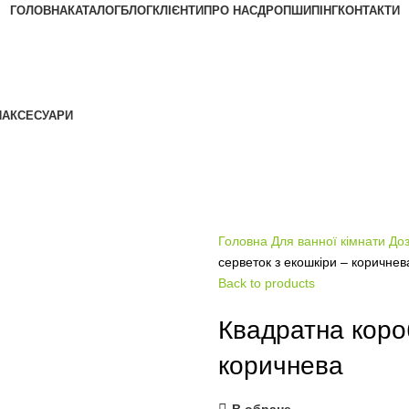
ГОЛОВНА
КАТАЛОГ
БЛОГ
КЛІЄНТИ
ПРО НАС
ДРОПШИПІНГ
КОНТАКТИ
АКЦІЯ
Я
АКСЕСУАРИ
Головна
Для ванної кімнати
Доз
серветок з екошкіри – коричнев
Back to products
Квадратна коро
коричнева
В обране