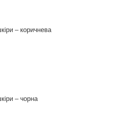
кіри – коричнева
кіри – чорна