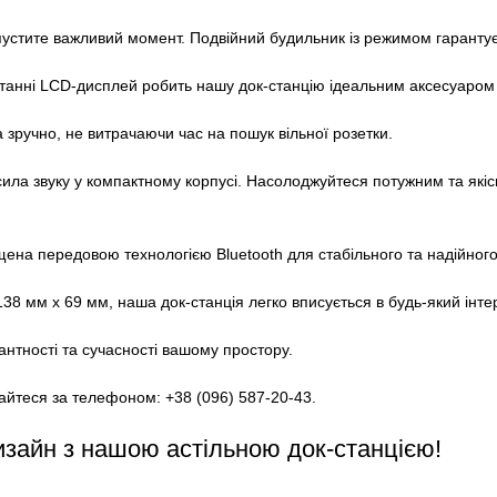
пустите важливий момент. Подвійний будильник із режимом гарантує
истанні LCD-дисплей робить нашу док-станцію ідеальним аксесуаром
 зручно, не витрачаючи час на пошук вільної розетки.
ла звуку у компактному корпусі. Насолоджуйтеся потужним та якісн
ащена передовою технологією Bluetooth для стабільного та надійного
38 мм х 69 мм, наша док-станція легко вписується в будь-який інтер
антності та сучасності вашому простору.
айтеся за телефоном: +38 (096) 587-20-43.
изайн з нашою астільною док-станцією!