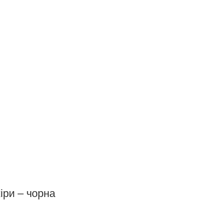
іри – чорна