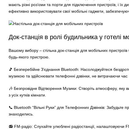
мають різні роз’єми та порти для підключення пристроїв, і їх
ефективно використовувати свої мобільні гаджети, забезпечую
Док-станція в ролі будильника у готелі
Вашому вибору – стільна док-станція для мобільних пристроїв
будь-якого пристрою.
🎵 Безперебійне З’єднання Bluetooth: Насолоджуйтеся бездро
музикою та здійснювати телефонні дзвінки, не витрачаючи час 
🎶 Безпровідне Відтворення Музики: Створіть атмосферу, яку 
з усіх кутків кімнати.
📞 Bluetooth “Вільні Руки” для Телефонних Дзвінків: Забудьте 
знаходились.
📻 FM-радіо: Слухайте улюблені радіостанції, налаштовуючи FM