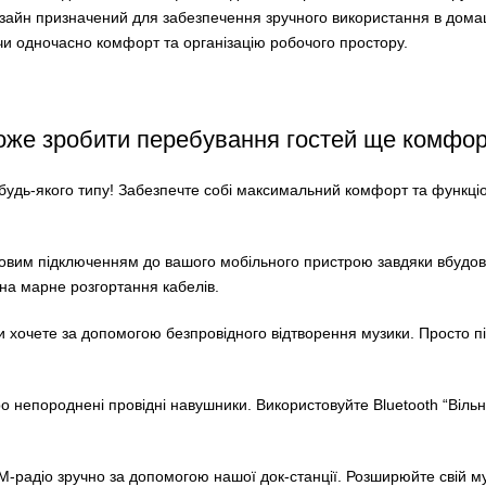
 дизайн призначений для забезпечення зручного використання в дом
чи одночасно комфорт та організацію робочого простору.
 може зробити перебування гостей ще комфо
 будь-якого типу! Забезпечте собі максимальний комфорт та функціо
товим підключенням до вашого мобільного пристрою завдяки вбудов
на марне розгортання кабелів.
ви хочете за допомогою безпровідного відтворення музики. Просто 
про непороднені провідні навушники. Використовуйте Bluetooth “Віль
-радіо зручно за допомогою нашої док-станції. Розширюйте свій му