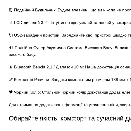
⏰ Подвійний Будильник: Будьте впевнені, що ви ніколи не про
📊 LCD-дисплей 3.2″: Інтуїтивно зрозумілий та легкий у викор
🔌 USB-зарядний пристрій: Заряджайте свої пристрої швидко та
🔊 Подвійна Супер Акустична Система Високого Басу: Велика си
високого басу.
📡 Bluetooth Версія 2.1 / Діапазон 10 м: Наша док-станція осн
📏 Компактні Розміри: Завдяки компактним розмірам 138 мм х 1
🖤 Чорний Колір: Стильний чорний колір док-станції додає елег
Для отримання додаткової інформації та уточнення ціни, зверт
Обирайте якість, комфорт та сучасний д