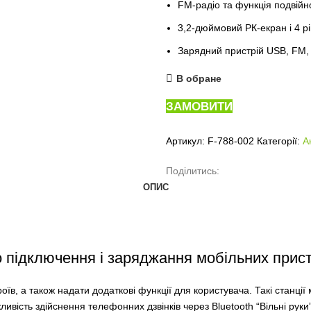
FM-радіо та функція подвій
3,2-дюймовий РК-екран і 4 р
Зарядний пристрій USB, FM,
В обране
ЗАМОВИТИ
Артикул:
F-788-002
Категорії:
А
Поділитись:
ОПИС
о підключення і заряджання мобільних прист
оїв, а також надати додаткові функції для користувача. Такі станці
ивість здійснення телефонних дзвінків через Bluetooth “Вільні руки