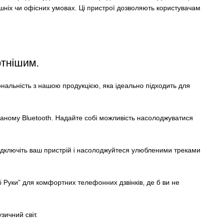
ашніх чи офісних умовах. Ці пристрої дозволяють користувачам
ртнішим.
нальність з нашою продукцією, яка ідеально підходить для
аному Bluetooth. Надайте собі можливість насолоджуватися
підключіть ваш пристрій і насолоджуйтеся улюбленими треками
ні Руки” для комфортних телефонних дзвінків, де б ви не
зичний світ.