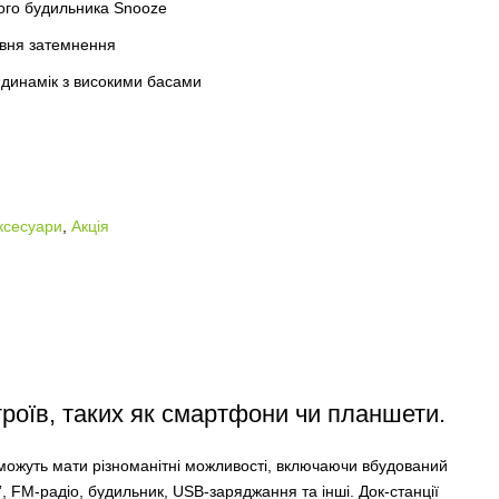
ного будильника Snooze
івня затемнення
 динамік з високими басами
ксесуари
,
Акція
роїв, таких як смартфони чи планшети.
ї можуть мати різноманітні можливості, включаючи вбудований
”, FM-радіо, будильник, USB-заряджання та інші. Док-станції