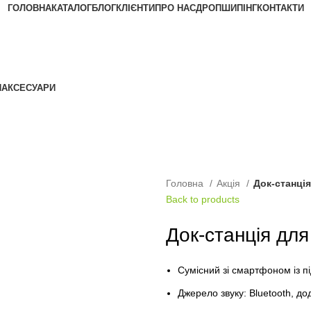
ГОЛОВНА
КАТАЛОГ
БЛОГ
КЛІЄНТИ
ПРО НАС
ДРОПШИПІНГ
КОНТАКТИ
АКЦІЯ
Я
АКСЕСУАРИ
Головна
Акція
Док-станці
Back to products
Док-станція для
Сумісний зі смартфоном із п
Джерело звуку: Bluetooth, до