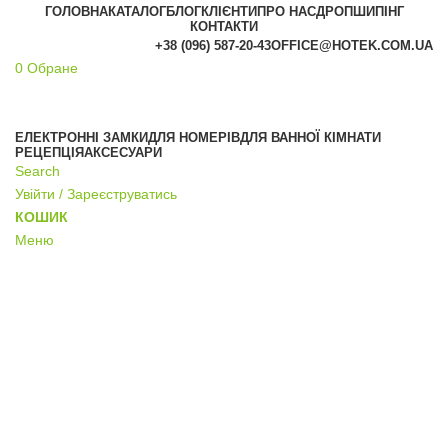
ГОЛОВНА
КАТАЛОГ
БЛОГ
КЛІЄНТИ
ПРО НАС
ДРОПШИПІНГ
КОНТАКТИ
+38 (096) 587-20-43
OFFICE@HOTEK.COM.UA
0
Обране
АКЦІЯ
ЕЛЕКТРОННІ ЗАМКИ
ДЛЯ НОМЕРІВ
ДЛЯ ВАННОЇ КІМНАТИ
РЕЦЕПЦІЯ
АКСЕСУАРИ
Search
Увійти / Зареєструватись
КОШИК
Меню
Compare