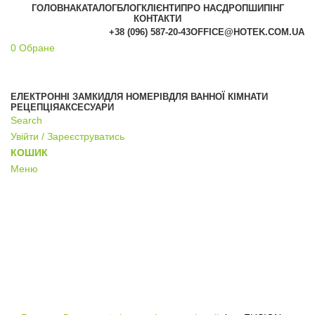
ГОЛОВНА
КАТАЛОГ
БЛОГ
КЛІЄНТИ
ПРО НАС
ДРОПШИПІНГ
КОНТАКТИ
+38 (096) 587-20-43
OFFICE@HOTEK.COM.UA
0
Обране
АКЦІЯ
ЕЛЕКТРОННІ ЗАМКИ
ДЛЯ НОМЕРІВ
ДЛЯ ВАННОЇ КІМНАТИ
РЕЦЕПЦІЯ
АКСЕСУАРИ
Search
Увійти / Зареєструватись
КОШИК
Меню
Click to enlarge