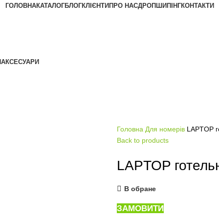
ГОЛОВНА
КАТАЛОГ
БЛОГ
КЛІЄНТИ
ПРО НАС
ДРОПШИПІНГ
КОНТАКТИ
АКЦІЯ
Я
АКСЕСУАРИ
Головна
Для номерів
LAPTOP го
Back to products
LAPTOP готельн
В обране
ЗАМОВИТИ