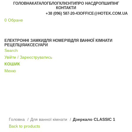
ГОЛОВНА
КАТАЛОГ
БЛОГ
КЛІЄНТИ
ПРО НАС
ДРОПШИПІНГ
КОНТАКТИ
+38 (096) 587-20-43
OFFICE@HOTEK.COM.UA
0
Обране
АКЦІЯ
ЕЛЕКТРОННІ ЗАМКИ
ДЛЯ НОМЕРІВ
ДЛЯ ВАННОЇ КІМНАТИ
РЕЦЕПЦІЯ
АКСЕСУАРИ
Search
Увійти / Зареєструватись
КОШИК
Меню
Click to enlarge
Головна
Для ванної кімнати
Дзеркало CLASSIC 1
Back to products