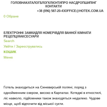
ГОЛОВНА
КАТАЛОГ
БЛОГ
КЛІЄНТИ
ПРО НАС
ДРОПШИПІНГ
КОНТАКТИ
+38 (096) 587-20-43
OFFICE@HOTEK.COM.UA
0
Обране
АКЦІЯ
ЕЛЕКТРОННІ ЗАМКИ
ДЛЯ НОМЕРІВ
ДЛЯ ВАННОЇ КІМНАТИ
РЕЦЕПЦІЯ
АКСЕСУАРИ
Search
Увійти / Зареєструватись
КОШИК
Меню
Наші клієнти
Готель знаходиться на Синевирській поляні, поряд з
однойменним озером, високо в Карпатах. Котеджі в етностилі,
ліс навколо, підйомники також знаходяться недалеко. Чудове
місце, щоб відпочити від міської суєти.