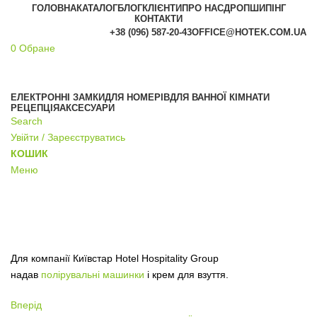
ГОЛОВНА
КАТАЛОГ
БЛОГ
КЛІЄНТИ
ПРО НАС
ДРОПШИПІНГ
КОНТАКТИ
+38 (096) 587-20-43
OFFICE@HOTEK.COM.UA
0
Обране
АКЦІЯ
ЕЛЕКТРОННІ ЗАМКИ
ДЛЯ НОМЕРІВ
ДЛЯ ВАННОЇ КІМНАТИ
РЕЦЕПЦІЯ
АКСЕСУАРИ
Search
Увійти / Зареєструватись
КОШИК
Меню
Наші клієнти
Для компанії Київстар Hotel Hospitality Group
надав
полірувальні машинки
і крем для взуття.
Вперід