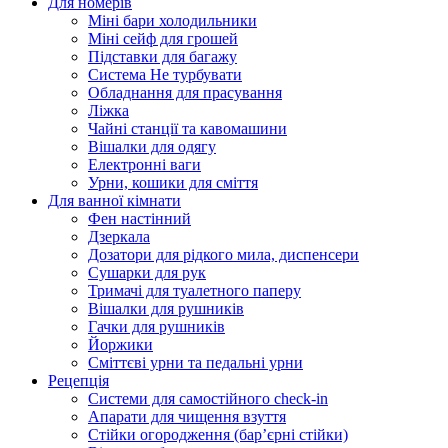
Для номерів
Міні бари холодильники
Міні сейф для грошей
Підставки для багажу
Система Не турбувати
Обладнання для прасування
Ліжка
Чайні станції та кавомашини
Вішалки для одягу
Електронні ваги
Урни, кошики для сміття
Для ванної кімнати
Фен настінний
Дзеркала
Дозатори для рідкого мила, диспенсери
Сушарки для рук
Тримачі для туалетного паперу
Вішалки для рушників
Гачки для рушників
Йоржики
Сміттєві урни та педальні урни
Рецепція
Системи для самостійного check-in
Апарати для чищення взуття
Стійки огородження (бар’єрні стійки)