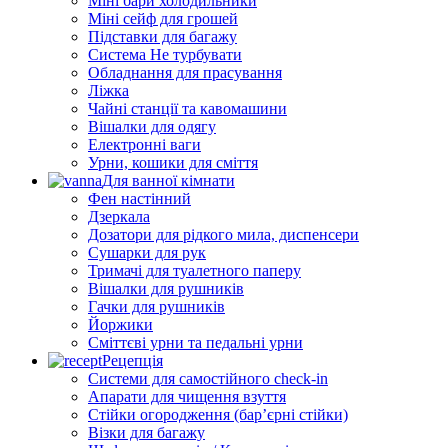
Міні бари холодильники
Міні сейф для грошей
Підставки для багажу
Система Не турбувати
Обладнання для прасування
Ліжка
Чайні станції та кавомашини
Вішалки для одягу
Електронні ваги
Урни, кошики для сміття
Для ванної кімнати
Фен настінний
Дзеркала
Дозатори для рідкого мила, диспенсери
Сушарки для рук
Тримачі для туалетного паперу
Вішалки для рушників
Гачки для рушників
Йоржики
Сміттєві урни та педальні урни
Рецепція
Системи для самостійного check-in
Апарати для чищення взуття
Стійки огородження (бар’єрні стійки)
Візки для багажу