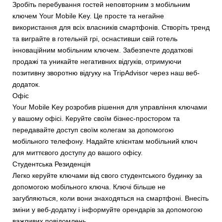
Зробіть перебування гостей неповторним з мобільним
ключем Your Mobile Key. Це просте та негайне
використання для всіх власників смартфонів. Створіть тренд
та виграйте в готельній грі, оснастивши свій готель
інноваційним мобільним ключем. Забезпечте додаткові
продажі та уникайте негативних відгуків, отримуючи
позитивну зворотню відгуку на TripAdvisor через наш веб-
додаток.
Офіс
Your Mobile Key розробив рішення для управління ключами
у вашому офісі. Керуйте своїм бізнес-простором та
передавайте доступ своїм колегам за допомогою
мобільного телефону. Надайте клієнтам мобільний ключ
для миттєвого доступу до вашого офісу.
Студентська Резиденція
Легко керуйте ключами від свого студентського будинку за
допомогою мобільного ключа. Ключі більше не
загубляються, коли вони знаходяться на смартфоні. Внесіть
зміни у веб-додатку і інформуйте орендарів за допомогою
важливих повідомлень.