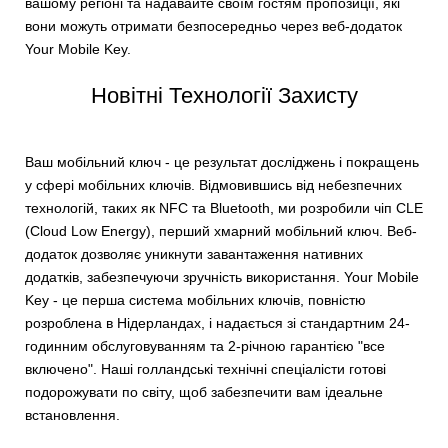
вашому регіоні та надавайте своїм гостям пропозиції, які
вони можуть отримати безпосередньо через веб-додаток
Your Mobile Key.
Новітні Технології Захисту
Ваш мобільний ключ - це результат досліджень і покращень
у сфері мобільних ключів. Відмовившись від небезпечних
технологій, таких як NFC та Bluetooth, ми розробили чіп CLE
(Cloud Low Energy), перший хмарний мобільний ключ. Веб-
додаток дозволяє уникнути завантаження нативних
додатків, забезпечуючи зручність використання. Your Mobile
Key - це перша система мобільних ключів, повністю
розроблена в Нідерландах, і надається зі стандартним 24-
годинним обслуговуванням та 2-річною гарантією "все
включено". Наші голландські технічні спеціалісти готові
подорожувати по світу, щоб забезпечити вам ідеальне
встановлення.