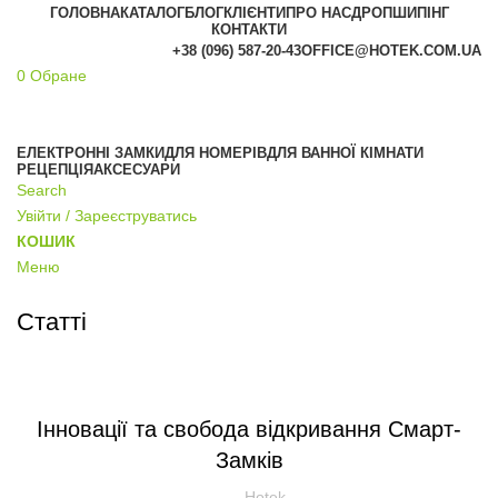
ГОЛОВНА
КАТАЛОГ
БЛОГ
КЛІЄНТИ
ПРО НАС
ДРОПШИПІНГ
КОНТАКТИ
+38 (096) 587-20-43
OFFICE@HOTEK.COM.UA
0
Обране
АКЦІЯ
ЕЛЕКТРОННІ ЗАМКИ
ДЛЯ НОМЕРІВ
ДЛЯ ВАННОЇ КІМНАТИ
РЕЦЕПЦІЯ
АКСЕСУАРИ
Search
Увійти / Зареєструватись
КОШИК
Меню
Статті
НОВИНИ
Інновації та свобода відкривання Смарт-
Замків
Hotek