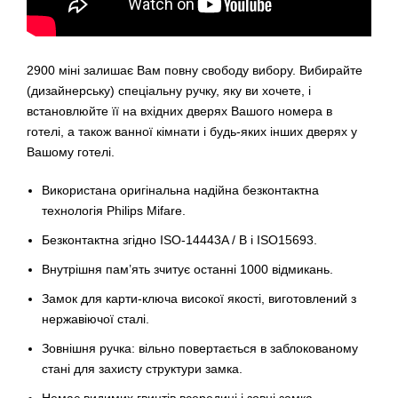
2900 міні залишає Вам повну свободу вибору. Вибирайте
(дизайнерську) спеціальну ручку, яку ви хочете, і
встановлюйте її на вхідних дверях Вашого номера в
готелі, а також ванної кімнати і будь-яких інших дверях у
Вашому готелі.
Використана оригінальна надійна безконтактна
технологія Philips Mifare.
Безконтактна згідно ISO-14443A / B і ISO15693.
Внутрішня пам’ять зчитує останні 1000 відмикань.
Замок для карти-ключа високої якості, виготовлений з
нержавіючої сталі.
Зовнішня ручка: вільно повертається в заблокованому
стані для захисту структури замка.
Немає видимих ​​гвинтів всередині і зовні замка.