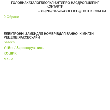
ГОЛОВНА
КАТАЛОГ
БЛОГ
КЛІЄНТИ
ПРО НАС
ДРОПШИПІНГ
КОНТАКТИ
+38 (096) 587-20-43
OFFICE@HOTEK.COM.UA
0
Обране
АКЦІЯ
ЕЛЕКТРОННІ ЗАМКИ
ДЛЯ НОМЕРІВ
ДЛЯ ВАННОЇ КІМНАТИ
РЕЦЕПЦІЯ
АКСЕСУАРИ
Search
Увійти / Зареєструватись
КОШИК
Меню