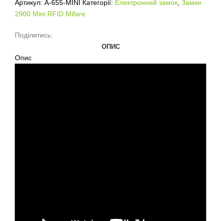
Артикул:
A-655-MINI
Категорії:
Електронний замок
,
Замки
2900 Mini RFID Mifare
Поділитись:
ОПИС
Опис