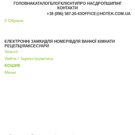
ГОЛОВНА
КАТАЛОГ
БЛОГ
КЛІЄНТИ
ПРО НАС
ДРОПШИПІНГ
КОНТАКТИ
+38 (096) 587-20-43
OFFICE@HOTEK.COM.UA
0
Обране
АКЦІЯ
ЕЛЕКТРОННІ ЗАМКИ
ДЛЯ НОМЕРІВ
ДЛЯ ВАННОЇ КІМНАТИ
РЕЦЕПЦІЯ
АКСЕСУАРИ
Search
Увійти / Зареєструватись
КОШИК
Меню
Click to enlarge