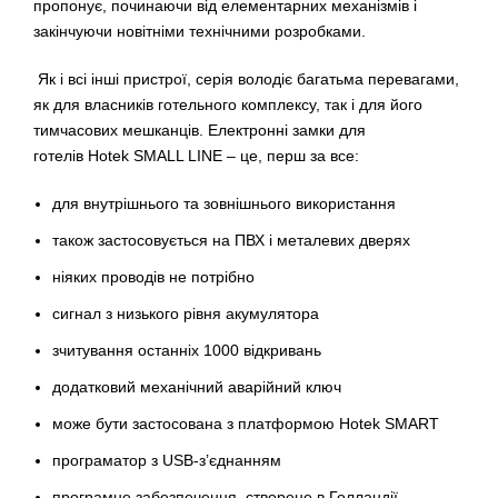
пропонує, починаючи від елементарних механізмів і
закінчуючи новітніми технічними розробками.
Як і всі інші пристрої, серія володіє багатьма перевагами,
як для власників готельного комплексу, так і для його
тимчасових мешканців.
Електронні замки для
готелів
Hotek SMALL LINE
– це, перш за все:
для внутрішнього та зовнішнього використання
також застосовується на ПВХ і металевих дверях
ніяких проводів не потрібно
сигнал з низького рівня акумулятора
зчитування останніх 1000 відкривань
додатковий механічний аварійний ключ
може бути застосована з платформою Hotek SMART
програматор з USB-з’єднанням
програмне забезпечення, створене в Голландії