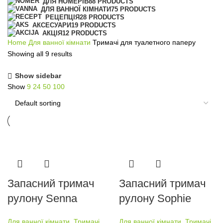
ДЛЯ НОМЕРІВ
88 PRODUCTS
ДЛЯ ВАННОЇ КІМНАТИ
75 PRODUCTS
РЕЦЕПЦІЯ
28 PRODUCTS
АКСЕСУАРИ
19 PRODUCTS
АКЦІЯ
12 PRODUCTS
Home
Для ванної кімнати
Тримачі для туалетного паперу
Showing all 9 results
Show sidebar
Show
9
24
50
100
Запасний тримач
Запасний тримач
рулону Senna
рулону Sophie
Для ванної кімнати
,
Тримачі
Для ванної кімнати
,
Тримачі