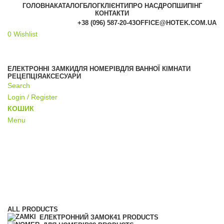
ГОЛОВНА
КАТАЛОГ
БЛОГ
КЛІЄНТИ
ПРО НАС
ДРОПШИПІНГ
КОНТАКТИ
+38 (096) 587-20-43
OFFICE@HOTEK.COM.UA
0
Wishlist
АКЦІЯ
ЕЛЕКТРОННІ ЗАМКИ
ДЛЯ НОМЕРІВ
ДЛЯ ВАННОЇ КІМНАТИ
РЕЦЕПЦІЯ
АКСЕСУАРИ
Search
Login / Register
КОШИК
Menu
Тримачі для туалетного паперу
Categories
ALL
PRODUCTS
ЕЛЕКТРОННИЙ ЗАМОК
41 PRODUCTS