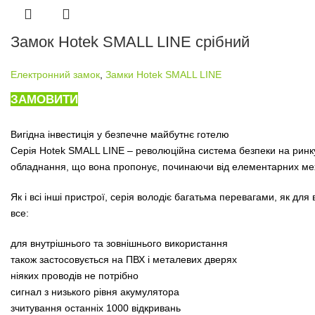
Замок Hotek SMALL LINE срібний
Електронний замок
,
Замки Hotek SMALL LINE
ЗАМОВИТИ
Вигідна інвестиція у безпечне майбутнє готелю
Серія Hotek SMALL LINE – революційна система безпеки на ринку г
обладнання, що вона пропонує, починаючи від елементарних меха
Як і всі інші пристрої, серія володіє багатьма перевагами, як дл
все:
для внутрішнього та зовнішнього використання
також застосовується на ПВХ і металевих дверях
ніяких проводів не потрібно
сигнал з низького рівня акумулятора
зчитування останніх 1000 відкривань