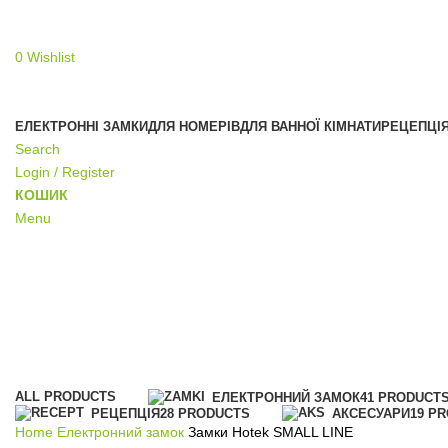
0
Wishlist
ЕЛЕКТРОННІ ЗАМКИ
ДЛЯ НОМЕРІВ
ДЛЯ ВАННОЇ КІМНАТИ
РЕЦЕПЦІ
Search
Login / Register
КОШИК
Menu
Замки Hotek SMALL LINE
Categories
ALL
PRODUCTS
ЕЛЕКТРОННИЙ ЗАМОК
41 PRODUCT
РЕЦЕПЦІЯ
28 PRODUCTS
АКСЕСУАРИ
19 P
Home
Електронний замок
Замки Hotek SMALL LINE