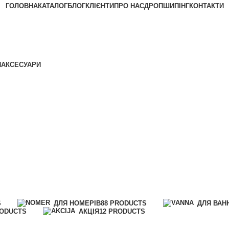
ГОЛОВНА
КАТАЛОГ
БЛОГ
КЛІЄНТИ
ПРО НАС
ДРОПШИПІНГ
КОНТАКТИ
АКЦІЯ
Я
АКСЕСУАРИ
S
ДЛЯ НОМЕРІВ
88 PRODUCTS
ДЛЯ ВАН
RODUCTS
АКЦІЯ
12 PRODUCTS