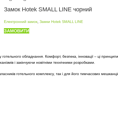
Замок Hotek SMALL LINE чорний
Електронний замок
,
Замки Hotek SMALL LINE
ЗАМОВИТИ
отельного обладнання. Комфорт, безпека, інновації – ці принципи є
нізмів і закінчуючи новітніми технічними розробками.
я власників готельного комплексу, так і для його тимчасових мешканц