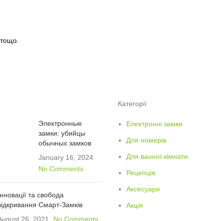
 тощо.
Категорії
Электронные
Електронні замки
замки: убийцы
Для номерів
обычных замков
Для ванної кімнати
January 16, 2024
No Comments
Рецепція
Аксесуари
Інновації та свобода
відкривання Смарт-Замків
Акція
August 26, 2021
No Comments